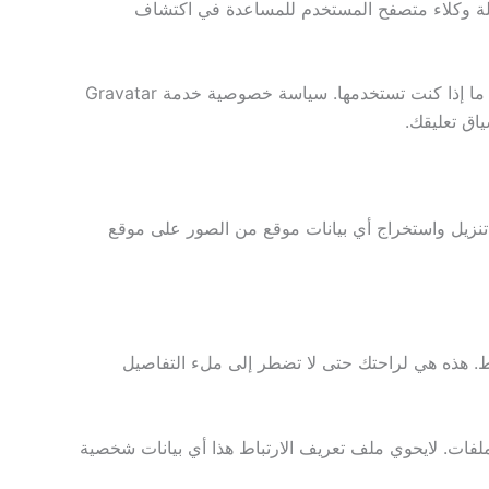
لبيانات الموضحة في نموذج التعليقات، وكذلك عنوان IP الخاص بالزائر وسلسلة وكلاء متصفح المستخدم للمساعدة في اكتشاف
قد يتم توفير سلسلة مجهولة المصدر تم إنشاؤها من عنوان بريدك الإلكتروني (وتسمى أيضًا hash) إلى خدمة Gravatar لمعرفة ما إذا كنت تستخدمها. سياسة خصوصية خدمة Gravatar
 تحميل الصور مع بيانات الموقع المضمنة (EXIF GPS). يمكن لزوّار الموقع تنزيل واستخراج أي بيانات موقع من الصور على موقع
اط. هذه هي لراحتك حتى لا تضطر إلى ملء التفاصيل
فات. لايحوي ملف تعريف الارتباط هذا أي بيانات شخصية